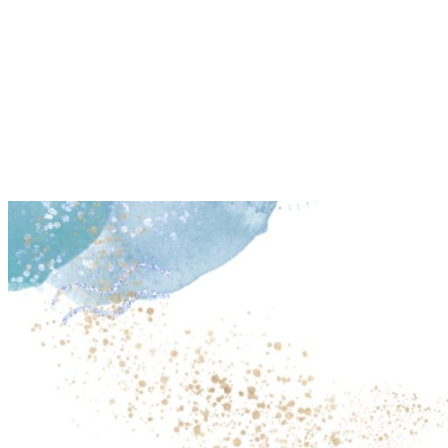
Siirry
sisältöön