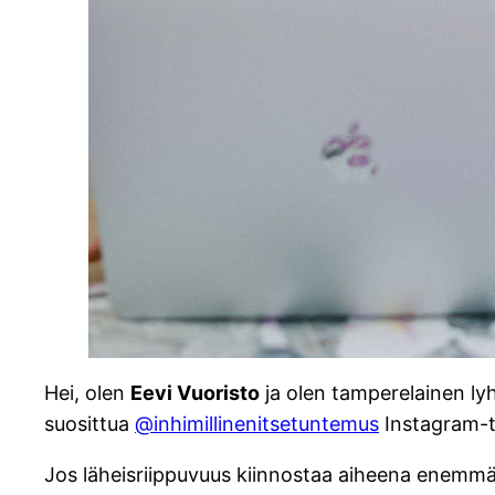
Hei, olen
Eevi Vuoristo
ja olen tamperelainen lyh
suosittua
@inhimillinenitsetuntemus
Instagram-til
Jos läheisriippuvuus kiinnostaa aiheena enemm