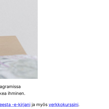
stagramissa
kkea ihminen.
esta -e-kirjani
ja myös
verkkokurssini
.