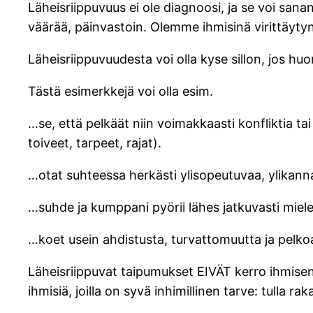
Läheisriippuvuus ei ole diagnoosi, ja se voi sana
väärää, päinvastoin. Olemme ihmisinä virittäyty
Läheisriippuvuudesta voi olla kyse sillon, jos h
Tästä esimerkkejä voi olla esim.
…se, että pelkäät niin voimakkaasti konfliktia tai
toiveet, tarpeet, rajat).
…otat suhteessa herkästi ylisopeutuvaa, ylikanna
…suhde ja kumppani pyörii lähes jatkuvasti mieles
…koet usein ahdistusta, turvattomuutta ja pelkoa, 
Läheisriippuvat taipumukset EIVÄT kerro ihmisen 
ihmisiä, joilla on syvä inhimillinen tarve: tulla r