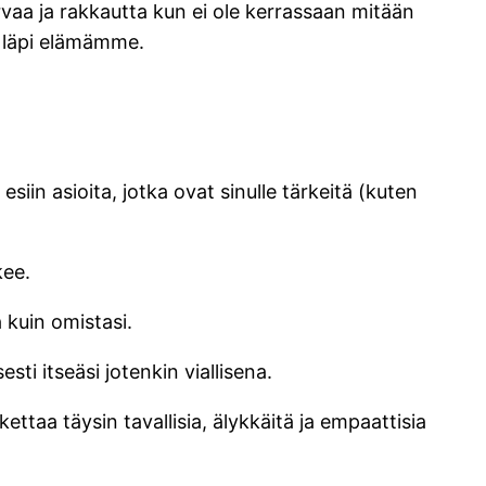
rvaa ja rakkautta kun ei ole kerrassaan mitään
n läpi elämämme.
esiin asioita, jotka ovat sinulle tärkeitä (kuten
kee.
 kuin omistasi.
ti itseäsi jotenkin viallisena.
ttaa täysin tavallisia, älykkäitä ja empaattisia