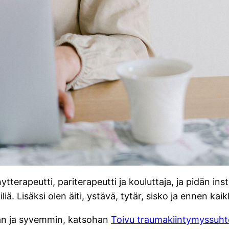
ytterapeutti, pariterapeutti ja kouluttaja, ja pidän in
iä. Lisäksi olen äiti, ystävä, tytär, sisko ja ennen kai
än ja syvemmin, katsohan
Toivu traumakiintymyssuhte