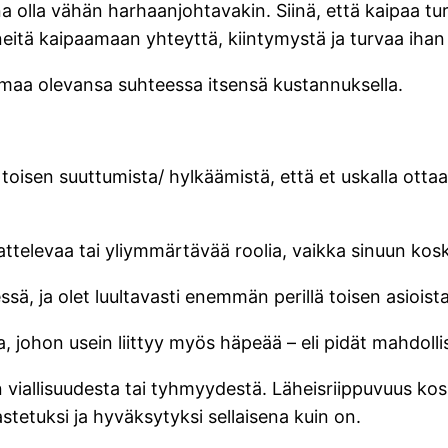
na olla vähän harhaanjohtavakin. Siinä, että kaipaa tu
neitä kaipaamaan yhteyttä, kiintymystä ja turvaa iha
uomaa olevansa suhteessa itsensä kustannuksella.
 toisen suuttumista/ hylkäämistä, että et uskalla ottaa 
ttelevaa tai yliymmärtävää roolia, vaikka sinuun kos
sä, ja olet luultavasti enemmän perillä toisen asioista
johon usein liittyy myös häpeää – eli pidät mahdollises
viallisuudesta tai tyhmyydestä. Läheisriippuvuus koske
akastetuksi ja hyväksytyksi sellaisena kuin on.